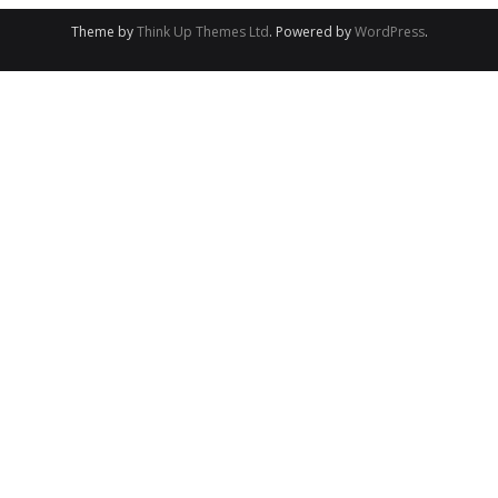
Theme by
Think Up Themes Ltd
. Powered by
WordPress
.