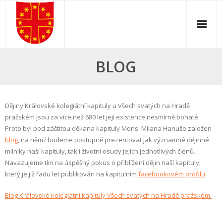
Skip
to
content
BLOG
Dějiny Královské kolegiátní kapituly u Všech svatých na Hradě
pražském jsou za více než 680 let její existence nesmírně bohaté.
Proto byl pod záštitou děkana kapituly Mons. Milana Hanuše založen
blog
, na němž budeme postupně prezentovat jak významné dějinné
milníky naší kapituly, tak i životní osudy jejích jednotlivých členů.
Navazujeme tím na úspěšný pokus o přiblížení dějin naší kapituly,
který je již řadu let publikován na kapitulním
facebookovém profilu
.
Blog Královské kolegiátní kapituly Všech svatých na Hradě pražském.