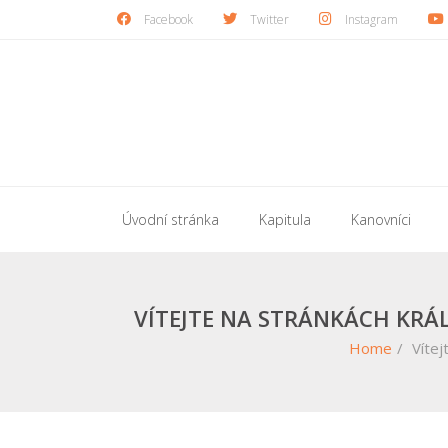
Skip
Facebook
Twitter
Instagram
to
content
Úvodní stránka
Kapitula
Kanovníci
VÍTEJTE NA STRÁNKÁCH KRÁ
Home
/
Vítej